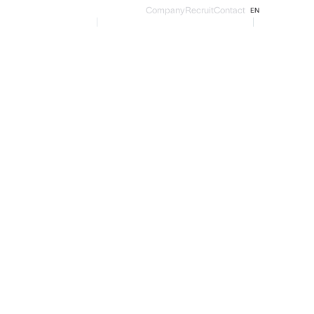
Company
Recruit
Contact
EN
ur Investment
Team
News / Media
Sustainability
IR
業績・財務
株主・株式情報
コーポレート・ガバナンス
株式基本情報
コーポレート・ガバナンス
益計算書
株主還元・配当
コンプライアンス
株主総会
リスクマネジメント
電子公告
株式に関する手続きのご案内
アナリスト情報
バナンス
書
よくあるご質問